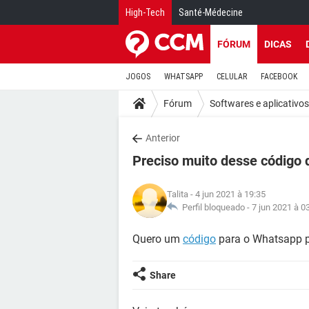
High-Tech
Santé-Médecine
FÓRUM
DICAS
JOGOS
WHATSAPP
CELULAR
FACEBOOK
Fórum
Softwares e aplicativos
Anterior
Preciso muito desse código
Talita
- 4 jun 2021 à 19:35
Perfil bloqueado -
7 jun 2021 à 0
Quero um
código
para o Whatsapp 
Share