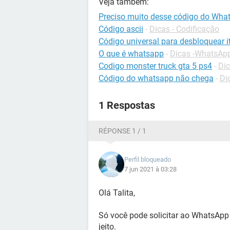
Veja também:
Preciso muito desse código do Wha
Código ascii
-
Dicas - Codificação
Código universal para desbloquear it
O que é whatsapp
-
Dicas -WhatsAp
Codigo monster truck gta 5 ps4
-
Dic
Código do whatsapp não chega
-
Di
1 Respostas
RÉPONSE 1 / 1
Perfil bloqueado
7 jun 2021 à 03:28
Olá Talita,
Só você pode solicitar ao WhatsApp 
jeito.