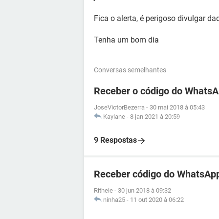
Fica o alerta, é perigoso divulgar d
Tenha um bom dia
Conversas semelhantes
Receber o código do WhatsA
JoseVictorBezerra
-
30 mai 2018 à 05:43
Kaylane
-
8 jan 2021 à 20:59
9 Respostas
Receber código do WhatsApp
Rithele
-
30 jun 2018 à 09:32
ninha25
-
11 out 2020 à 06:22