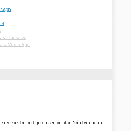
tsApp
el
-
p
as -Consoles
cas -WhatsApp
e receber tal código no seu celular. Não tem outro