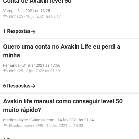
Conta de Avakin level 50
Vampi
-
8 jul 2021 às 18:25
ninha25
-
10 jul 2021 às 06:17
1 Respostas
Quero uma conta no Avakin Life eu perdi a
minha
Fernanda
-
31 mar 2021 às 17:56
ninha25
-
3 jan 2022 às 01:18
6 Respostas
Avakin life manual como conseguir level 50
muito rápido?
martinskalyne12@gmail.com
-
14 fev 2021 às 21:34
Nicoleamorvem998
-
15 dez 2021 às 13:08