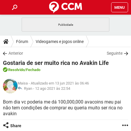
MENU
INÍCIO
JOGOS
WHATSAPP
DICAS
Fórum
Videogames e jogos online
CELULAR
FACEBOOK
JOGOS
WHATSAPP
DOWNLOADS
Anterior
Seguinte
OUTLOOK
EXCEL
CELULAR
FACEBOOK
Gostaria de ser muito rica no Avakin Life
INSTAGRAM
JOGOS
GMAIL
WHATSAPP
FÓRUM
OUTLOOK
EXCEL
Resolvido
/Fechado
GUIA DE COMPRAS
CELULAR
FACEBOOK
INSTAGRAM
JOGOS
GMAIL
WHATSAPP
GLOSSÁRIO
OUTLOOK
Maisa
- Atualizado em 13 jun 2021 às 06:46
EXCEL
GUIA DE COMPRAS
CELULAR
FACEBOOK
Ryan -
12 ago 2021 às 22:54
INSTAGRAM
JOGOS
GMAIL
WHATSAPP
OUTLOOK
EXCEL
Bom dia vc poderia me dá 100,000,000 avacoins meu pai
GUIA DE COMPRAS
CELULAR
FACEBOOK
não tem condições de comprar eu queria muito ser rica no
INSTAGRAM
GMAIL
avakin
OUTLOOK
EXCEL
GUIA DE COMPRAS
INSTAGRAM
GMAIL
Share