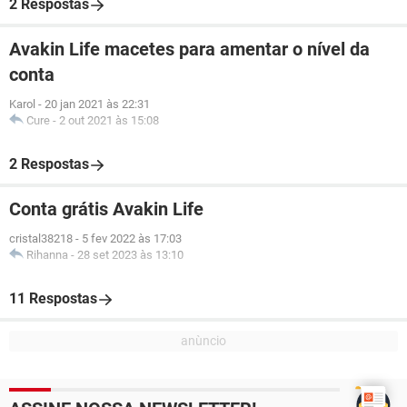
2 Respostas
Avakin Life macetes para amentar o nível da
conta
Karol
-
20 jan 2021 às 22:31
Cure
-
2 out 2021 às 15:08
2 Respostas
Conta grátis Avakin Life
cristal38218
-
5 fev 2022 às 17:03
Rihanna
-
28 set 2023 às 13:10
11 Respostas