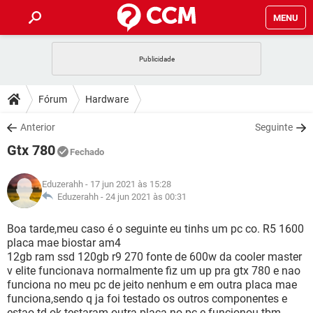
MENU
INÍCIO
JOGOS
WHATSAPP
DICAS
Fórum
Hardware
CELULAR
FACEBOOK
JOGOS
WHATSAPP
DOWNLOADS
Anterior
Seguinte
OUTLOOK
EXCEL
CELULAR
FACEBOOK
Gtx 780
INSTAGRAM
JOGOS
GMAIL
WHATSAPP
Fechado
FÓRUM
OUTLOOK
EXCEL
GUIA DE COMPRAS
CELULAR
FACEBOOK
Eduzerahh
- 17 jun 2021 às 15:28
INSTAGRAM
JOGOS
GMAIL
WHATSAPP
GLOSSÁRIO
Eduzerahh -
24 jun 2021 às 00:31
OUTLOOK
EXCEL
GUIA DE COMPRAS
CELULAR
FACEBOOK
INSTAGRAM
JOGOS
GMAIL
WHATSAPP
Boa tarde,meu caso é o seguinte eu tinhs um pc co. R5 1600
OUTLOOK
EXCEL
placa mae biostar am4
GUIA DE COMPRAS
CELULAR
FACEBOOK
12gb ram ssd 120gb r9 270 fonte de 600w da cooler master
INSTAGRAM
GMAIL
v elite funcionava normalmente fiz um up pra gtx 780 e nao
OUTLOOK
EXCEL
GUIA DE COMPRAS
funciona no meu pc de jeito nenhum e em outra placa mae
INSTAGRAM
GMAIL
funciona,sendo q ja foi testado os outros componentes e
estao td ok.testaram outra placa no pc e funcionou tbm