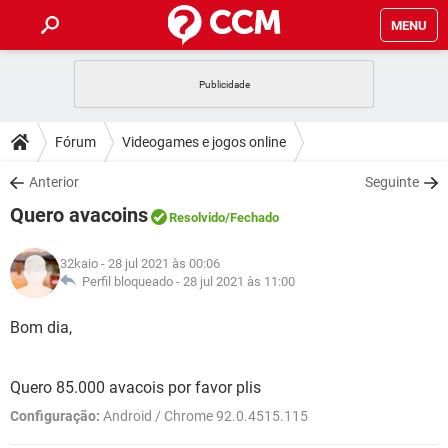
MENU
INÍCIO
JOGOS
WHATSAPP
DICAS
Fórum
Videogames e jogos online
CELULAR
FACEBOOK
JOGOS
WHATSAPP
DOWNLOADS
Anterior
Seguinte
OUTLOOK
EXCEL
CELULAR
FACEBOOK
Quero avacoins
INSTAGRAM
JOGOS
GMAIL
WHATSAPP
Resolvido
/Fechado
FÓRUM
OUTLOOK
EXCEL
GUIA DE COMPRAS
CELULAR
FACEBOOK
32kaio
- 28 jul 2021 às 00:06
INSTAGRAM
JOGOS
GMAIL
WHATSAPP
GLOSSÁRIO
Perfil bloqueado -
28 jul 2021 às 11:00
OUTLOOK
EXCEL
GUIA DE COMPRAS
CELULAR
FACEBOOK
INSTAGRAM
JOGOS
GMAIL
WHATSAPP
Bom dia,
OUTLOOK
EXCEL
GUIA DE COMPRAS
CELULAR
FACEBOOK
INSTAGRAM
GMAIL
Quero 85.000 avacois por favor plis
OUTLOOK
EXCEL
GUIA DE COMPRAS
Configuração:
Android / Chrome 92.0.4515.115
INSTAGRAM
GMAIL