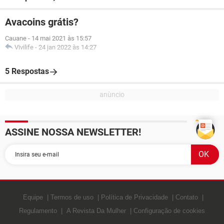
Avacoins grátis?
Cauane
-
14 mai 2021 às 15:57
Vivilife
-
24 jan 2022 às 14:27
5 Respostas
ASSINE NOSSA NEWSLETTER!
Equipe
Termos de uso
Política de Privacidade
Contato
Regulamento
A Revista Da Mulher
Configuração de cookies