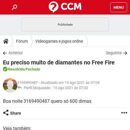
MENU
INÍCIO
JOGOS
WHATSAPP
DICAS
Fórum
Videogames e jogos online
CELULAR
FACEBOOK
JOGOS
WHATSAPP
DOWNLOADS
Anterior
Seguinte
OUTLOOK
EXCEL
CELULAR
FACEBOOK
Eu preciso muito de diamantes no Free Fire
INSTAGRAM
JOGOS
GMAIL
WHATSAPP
FÓRUM
OUTLOOK
EXCEL
Resolvido
/Fechado
GUIA DE COMPRAS
CELULAR
FACEBOOK
INSTAGRAM
JOGOS
GMAIL
WHATSAPP
GLOSSÁRIO
OUTLOOK
3169490487
- Atualizado em 15 ago 2021 às 07:04
EXCEL
GUIA DE COMPRAS
CELULAR
FACEBOOK
Perfil bloqueado -
15 ago 2021 às 07:03
INSTAGRAM
JOGOS
GMAIL
WHATSAPP
OUTLOOK
EXCEL
Boa noite 3169490487 quero só 600 dimas
GUIA DE COMPRAS
CELULAR
FACEBOOK
INSTAGRAM
GMAIL
OUTLOOK
EXCEL
Share
GUIA DE COMPRAS
INSTAGRAM
GMAIL
Veja também: