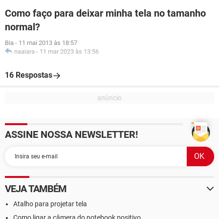
Como faço para deixar minha tela no tamanho
normal?
Bia
-
11 mai 2013 às 18:57
naaiara
-
11 mar 2023 às 13:56
16 Respostas
ASSINE NOSSA NEWSLETTER!
VEJA TAMBÉM
Atalho para projetar tela
Como ligar a câmera do notebook positivo