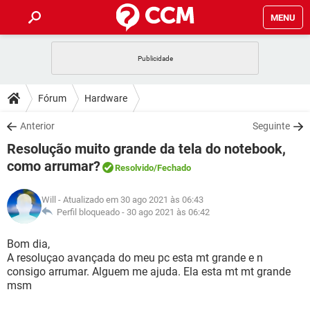
MENU
INÍCIO
JOGOS
WHATSAPP
DICAS
Fórum
Hardware
CELULAR
FACEBOOK
JOGOS
WHATSAPP
DOWNLOADS
Anterior
Seguinte
OUTLOOK
EXCEL
CELULAR
FACEBOOK
Resolução muito grande da tela do notebook,
INSTAGRAM
JOGOS
GMAIL
WHATSAPP
FÓRUM
OUTLOOK
EXCEL
como arrumar?
Resolvido
/Fechado
GUIA DE COMPRAS
CELULAR
FACEBOOK
INSTAGRAM
JOGOS
GMAIL
WHATSAPP
GLOSSÁRIO
OUTLOOK
EXCEL
Will
- Atualizado em 30 ago 2021 às 06:43
GUIA DE COMPRAS
CELULAR
FACEBOOK
Perfil bloqueado -
30 ago 2021 às 06:42
INSTAGRAM
JOGOS
GMAIL
WHATSAPP
OUTLOOK
EXCEL
Bom dia,
GUIA DE COMPRAS
CELULAR
FACEBOOK
INSTAGRAM
GMAIL
A resoluçao avançada do meu pc esta mt grande e n
OUTLOOK
EXCEL
consigo arrumar. Alguem me ajuda. Ela esta mt mt grande
GUIA DE COMPRAS
msm
INSTAGRAM
GMAIL