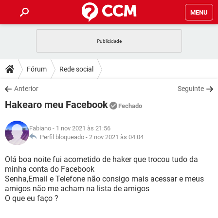
MENU
INÍCIO
JOGOS
WHATSAPP
DICAS
Fórum
Rede social
CELULAR
FACEBOOK
JOGOS
WHATSAPP
DOWNLOADS
Anterior
Seguinte
OUTLOOK
EXCEL
CELULAR
FACEBOOK
Hakearo meu Facebook
INSTAGRAM
JOGOS
GMAIL
WHATSAPP
Fechado
FÓRUM
OUTLOOK
EXCEL
GUIA DE COMPRAS
CELULAR
FACEBOOK
Fabiano
- 1 nov 2021 às 21:56
INSTAGRAM
JOGOS
GMAIL
WHATSAPP
GLOSSÁRIO
Perfil bloqueado -
2 nov 2021 às 04:04
OUTLOOK
EXCEL
GUIA DE COMPRAS
CELULAR
FACEBOOK
INSTAGRAM
JOGOS
GMAIL
WHATSAPP
Olá boa noite fui acometido de haker que trocou tudo da
OUTLOOK
EXCEL
minha conta do Facebook
GUIA DE COMPRAS
CELULAR
FACEBOOK
Senha,Email e Telefone não consigo mais acessar e meus
INSTAGRAM
GMAIL
amigos não me acham na lista de amigos
OUTLOOK
EXCEL
GUIA DE COMPRAS
O que eu faço ?
INSTAGRAM
GMAIL