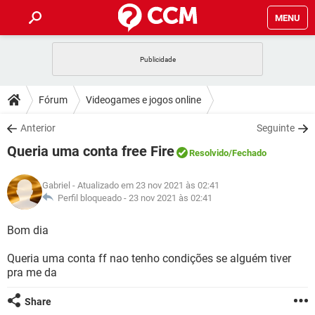
MENU
INÍCIO
JOGOS
WHATSAPP
DICAS
Fórum
Videogames e jogos online
CELULAR
FACEBOOK
JOGOS
WHATSAPP
DOWNLOADS
Anterior
Seguinte
OUTLOOK
EXCEL
CELULAR
FACEBOOK
Queria uma conta free Fire
INSTAGRAM
JOGOS
GMAIL
WHATSAPP
Resolvido
/Fechado
FÓRUM
OUTLOOK
EXCEL
GUIA DE COMPRAS
CELULAR
FACEBOOK
Gabriel
- Atualizado em 23 nov 2021 às 02:41
INSTAGRAM
JOGOS
GMAIL
WHATSAPP
GLOSSÁRIO
Perfil bloqueado -
23 nov 2021 às 02:41
OUTLOOK
EXCEL
GUIA DE COMPRAS
CELULAR
FACEBOOK
INSTAGRAM
JOGOS
GMAIL
WHATSAPP
Bom dia
OUTLOOK
EXCEL
GUIA DE COMPRAS
CELULAR
FACEBOOK
Queria uma conta ff nao tenho condições se alguém tiver
INSTAGRAM
GMAIL
pra me da
OUTLOOK
EXCEL
GUIA DE COMPRAS
INSTAGRAM
GMAIL
Share