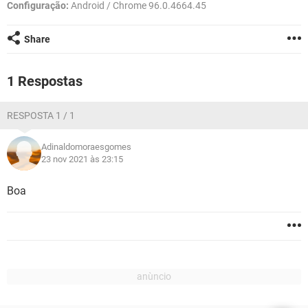
GUIA DE COMPRAS
Configuração:
Android / Chrome 96.0.4664.45
Share
1 Respostas
RESPOSTA 1 / 1
Adinaldomoraesgomes
23 nov 2021 às 23:15
Boa