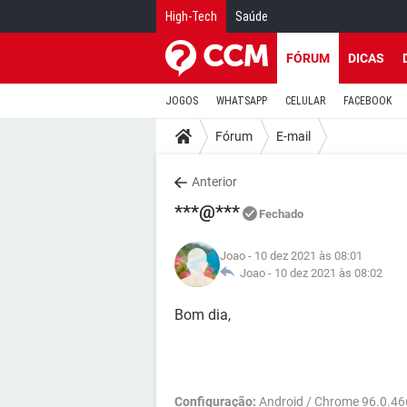
High-Tech
Saúde
FÓRUM
DICAS
JOGOS
WHATSAPP
CELULAR
FACEBOOK
Fórum
E-mail
Anterior
***@***
Fechado
Joao
- 10 dez 2021 às 08:01
Joao -
10 dez 2021 às 08:02
Bom dia,
Configuração:
Android / Chrome 96.0.46