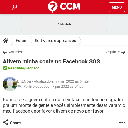
MENU
INÍCIO
JOGOS
WHATSAPP
DICAS
Fórum
Softwares e aplicativos
CELULAR
FACEBOOK
JOGOS
WHATSAPP
DOWNLOADS
Anterior
Seguinte
OUTLOOK
EXCEL
CELULAR
FACEBOOK
Ativem minha conta no Facebook SOS
INSTAGRAM
JOGOS
GMAIL
WHATSAPP
FÓRUM
OUTLOOK
EXCEL
Resolvido
/Fechado
GUIA DE COMPRAS
CELULAR
FACEBOOK
INSTAGRAM
JOGOS
GMAIL
WHATSAPP
GLOSSÁRIO
OUTLOOK
BRENDa
- Atualizado em 7 jan 2022 às 04:29
EXCEL
GUIA DE COMPRAS
CELULAR
FACEBOOK
Perfil bloqueado -
7 jan 2022 às 04:29
INSTAGRAM
JOGOS
GMAIL
WHATSAPP
OUTLOOK
EXCEL
Bom tarde alguém entrou no meu face mandou pornografia
GUIA DE COMPRAS
CELULAR
FACEBOOK
pra um monte de gente e vocês simplesmente desativaram o
INSTAGRAM
GMAIL
meu Facebook por favor ativem de novo por favor
OUTLOOK
EXCEL
GUIA DE COMPRAS
INSTAGRAM
GMAIL
Share