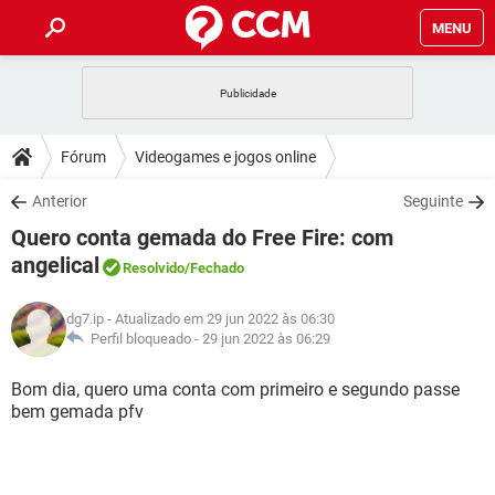
MENU
INÍCIO
JOGOS
WHATSAPP
DICAS
Fórum
Videogames e jogos online
CELULAR
FACEBOOK
JOGOS
WHATSAPP
DOWNLOADS
Anterior
Seguinte
OUTLOOK
EXCEL
CELULAR
FACEBOOK
Quero conta gemada do Free Fire: com
INSTAGRAM
JOGOS
GMAIL
WHATSAPP
FÓRUM
OUTLOOK
EXCEL
angelical
Resolvido
/Fechado
GUIA DE COMPRAS
CELULAR
FACEBOOK
INSTAGRAM
JOGOS
GMAIL
WHATSAPP
GLOSSÁRIO
OUTLOOK
EXCEL
dg7.ip
- Atualizado em 29 jun 2022 às 06:30
GUIA DE COMPRAS
CELULAR
FACEBOOK
Perfil bloqueado -
29 jun 2022 às 06:29
INSTAGRAM
JOGOS
GMAIL
WHATSAPP
OUTLOOK
EXCEL
Bom dia, quero uma conta com primeiro e segundo passe
GUIA DE COMPRAS
CELULAR
FACEBOOK
INSTAGRAM
GMAIL
bem gemada pfv
OUTLOOK
EXCEL
GUIA DE COMPRAS
INSTAGRAM
GMAIL