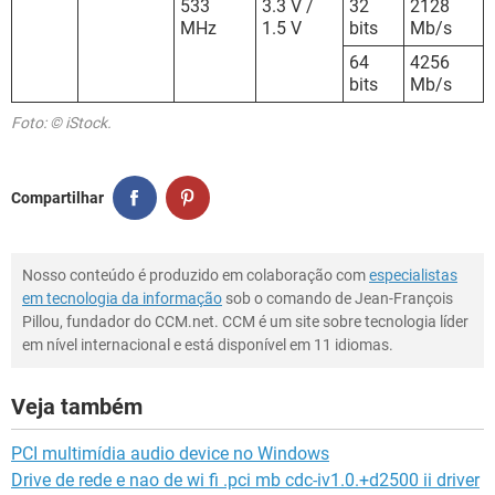
533
3.3 V /
32
2128
MHz
1.5 V
bits
Mb/s
64
4256
bits
Mb/s
Foto: © iStock.
Compartilhar
Nosso conteúdo é produzido em colaboração com
especialistas
em tecnologia da informação
sob o comando de Jean-François
Pillou, fundador do CCM.net. CCM é um site sobre tecnologia líder
em nível internacional e está disponível em 11 idiomas.
Veja também
PCI multimídia audio device no Windows
Drive de rede e nao de wi fi .pci mb cdc-iv1.0.+d2500 ii driver