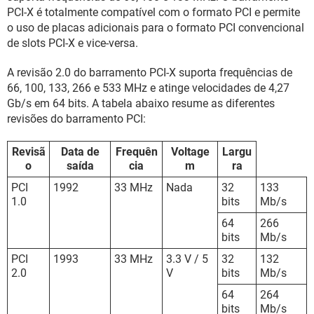
PCI-X é totalmente compatível com o formato PCI e permite
o uso de placas adicionais para o formato PCI convencional
de slots PCI-X e vice-versa.
A revisão 2.0 do barramento PCI-X suporta frequências de
66, 100, 133, 266 e 533 MHz e atinge velocidades de 4,27
Gb/s em 64 bits. A tabela abaixo resume as diferentes
revisões do barramento PCI:
Revisã
Data de
Frequên
Voltage
Largu
o
saída
cia
m
ra
PCI
1992
33 MHz
Nada
32
133
1.0
bits
Mb/s
64
266
bits
Mb/s
PCI
1993
33 MHz
3.3 V / 5
32
132
2.0
V
bits
Mb/s
64
264
bits
Mb/s