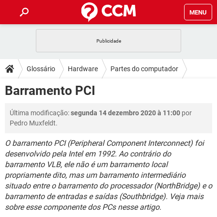
MENU
INÍCIO
JOGOS
WHATSAPP
DICAS
Glossário
Hardware
Partes do computador
CELULAR
FACEBOOK
JOGOS
WHATSAPP
DOWNLOADS
Barramento PCI
OUTLOOK
EXCEL
CELULAR
FACEBOOK
INSTAGRAM
JOGOS
GMAIL
WHATSAPP
FÓRUM
Última modificação:
segunda 14 dezembro 2020 à 11:00
por
OUTLOOK
EXCEL
GUIA DE COMPRAS
CELULAR
FACEBOOK
Pedro Muxfeldt.
INSTAGRAM
JOGOS
GMAIL
WHATSAPP
GLOSSÁRIO
OUTLOOK
EXCEL
O barramento PCI (Peripheral Component Interconnect) foi
GUIA DE COMPRAS
CELULAR
FACEBOOK
desenvolvido pela Intel em 1992. Ao contrário do
INSTAGRAM
JOGOS
GMAIL
WHATSAPP
OUTLOOK
EXCEL
barramento VLB, ele não é um barramento local
GUIA DE COMPRAS
CELULAR
FACEBOOK
propriamente dito, mas um barramento intermediário
INSTAGRAM
GMAIL
situado entre o barramento do processador (NorthBridge) e o
OUTLOOK
EXCEL
barramento de entradas e saídas (Southbridge). Veja mais
GUIA DE COMPRAS
INSTAGRAM
GMAIL
sobre esse componente dos PCs nesse artigo.