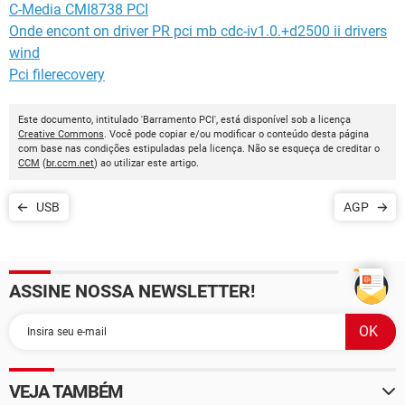
C-Media CMI8738 PCI
Onde encont on driver PR pci mb cdc-iv1.0.+d2500 ii drivers
wind
Pci filerecovery
Este documento, intitulado 'Barramento PCI', está disponível sob a licença
Creative Commons
. Você pode copiar e/ou modificar o conteúdo desta página
com base nas condições estipuladas pela licença. Não se esqueça de creditar o
CCM
(
br.ccm.net
) ao utilizar este artigo.
USB
AGP
ASSINE NOSSA NEWSLETTER!
VEJA TAMBÉM