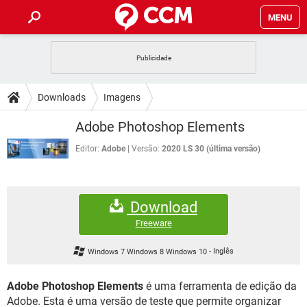
MENU
INÍCIO
JOGOS
WHATSAPP
DICAS
Downloads
Imagens
CELULAR
FACEBOOK
JOGOS
WHATSAPP
DOWNLOADS
Adobe Photoshop Elements
OUTLOOK
EXCEL
CELULAR
FACEBOOK
INSTAGRAM
JOGOS
GMAIL
WHATSAPP
Editor:
Adobe
Versão:
2020 LS 30 (última versão)
FÓRUM
OUTLOOK
EXCEL
GUIA DE COMPRAS
CELULAR
FACEBOOK
INSTAGRAM
JOGOS
GMAIL
WHATSAPP
GLOSSÁRIO
OUTLOOK
EXCEL
Download
GUIA DE COMPRAS
CELULAR
FACEBOOK
INSTAGRAM
JOGOS
GMAIL
WHATSAPP
Freeware
OUTLOOK
EXCEL
GUIA DE COMPRAS
CELULAR
FACEBOOK
Windows 7 Windows 8 Windows 10
-
Inglês
INSTAGRAM
GMAIL
OUTLOOK
EXCEL
GUIA DE COMPRAS
Adobe Photoshop Elements
é uma ferramenta de edição da
INSTAGRAM
GMAIL
Adobe. Esta é uma versão de teste que permite organizar