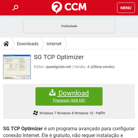
MENU
INÍCIO
JOGOS
WHATSAPP
DICAS
Downloads
Internet
CELULAR
FACEBOOK
JOGOS
WHATSAPP
DOWNLOADS
SG TCP Optimizer
OUTLOOK
EXCEL
CELULAR
FACEBOOK
INSTAGRAM
JOGOS
GMAIL
WHATSAPP
Editor:
speedguide.net
Versão:
4 (última versão)
FÓRUM
OUTLOOK
EXCEL
GUIA DE COMPRAS
CELULAR
FACEBOOK
INSTAGRAM
JOGOS
GMAIL
WHATSAPP
GLOSSÁRIO
OUTLOOK
EXCEL
Download
GUIA DE COMPRAS
CELULAR
FACEBOOK
INSTAGRAM
JOGOS
GMAIL
WHATSAPP
Freeware
(668 KB)
OUTLOOK
EXCEL
GUIA DE COMPRAS
CELULAR
FACEBOOK
Windows 7 Windows 8 Windows 10
-
Inglês
INSTAGRAM
GMAIL
OUTLOOK
EXCEL
GUIA DE COMPRAS
SG TCP Optimizer
é um programa avançado para configurar
INSTAGRAM
GMAIL
conexão Internet. Ele é gratuito, não requer instalação e