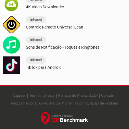
4K Video Downloader
Internet
Controle Remoto Universal Lean
Internet
Sons de Notificação - Toques e Ringtones
Internet
TikTok para Android
Equipe
Termos de uso
Política de Privacidade
Contato
Regulamento
A Revista Da Mulher
Configuração de cookies