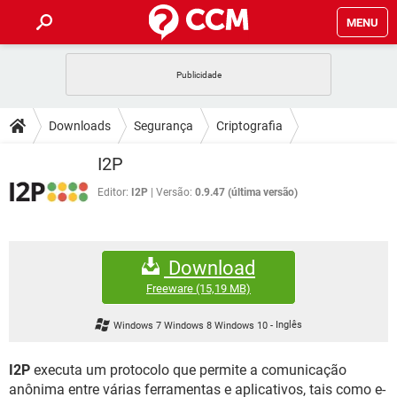
MENU
INÍCIO
JOGOS
WHATSAPP
DICAS
Downloads
Segurança
Criptografia
CELULAR
FACEBOOK
JOGOS
WHATSAPP
DOWNLOADS
I2P
OUTLOOK
EXCEL
CELULAR
FACEBOOK
INSTAGRAM
JOGOS
GMAIL
WHATSAPP
Editor:
I2P
Versão:
0.9.47 (última versão)
FÓRUM
OUTLOOK
EXCEL
GUIA DE COMPRAS
CELULAR
FACEBOOK
INSTAGRAM
JOGOS
GMAIL
WHATSAPP
GLOSSÁRIO
OUTLOOK
EXCEL
Download
GUIA DE COMPRAS
CELULAR
FACEBOOK
INSTAGRAM
JOGOS
GMAIL
WHATSAPP
Freeware
(15,19 MB)
OUTLOOK
EXCEL
GUIA DE COMPRAS
CELULAR
FACEBOOK
Windows 7 Windows 8 Windows 10
-
Inglês
INSTAGRAM
GMAIL
OUTLOOK
EXCEL
GUIA DE COMPRAS
I2P
executa um protocolo que permite a comunicação
INSTAGRAM
GMAIL
anônima entre várias ferramentas e aplicativos, tais como e-