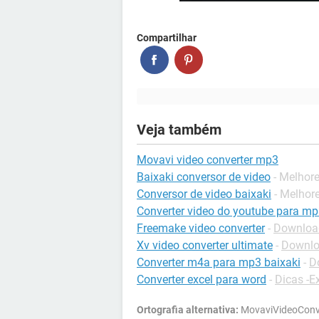
Compartilhar
Veja também
Movavi video converter mp3
Baixaki conversor de video
- Melhor
Conversor de video baixaki
- Melhor
Converter video do youtube para m
Freemake video converter
-
Download
Xv video converter ultimate
-
Downlo
Converter m4a para mp3 baixaki
-
D
Converter excel para word
-
Dicas -E
Ortografia alternativa:
MovaviVideoConve