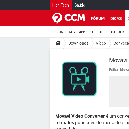
High-Tech
Saúde
FÓRUM
DICAS
JOGOS
WHATSAPP
CELULAR
FACEBOOK
Downloads
Vídeo
Convers
Movavi 
Editor:
Mova
Movavi Video Converter
é um conver
formatos populares do mercado e per
convertido.