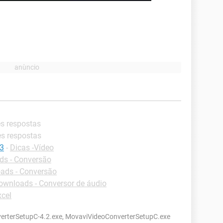
es respostas
es respostas
p3
-
Dicas -Vídeo
s - Conversão
ads - Conversão
ownloads - Conversor de áudio
xcel
rterSetupC-4.2.exe, MovaviVideoConverterSetupC.exe