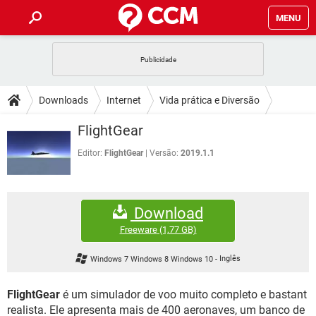
MENU
INÍCIO
JOGOS
WHATSAPP
DICAS
Downloads
Internet
Vida prática e Diversão
CELULAR
FACEBOOK
JOGOS
WHATSAPP
DOWNLOADS
FlightGear
OUTLOOK
EXCEL
CELULAR
FACEBOOK
INSTAGRAM
JOGOS
GMAIL
WHATSAPP
Editor:
FlightGear
Versão:
2019.1.1
FÓRUM
OUTLOOK
EXCEL
GUIA DE COMPRAS
CELULAR
FACEBOOK
INSTAGRAM
JOGOS
GMAIL
WHATSAPP
GLOSSÁRIO
OUTLOOK
EXCEL
Download
GUIA DE COMPRAS
CELULAR
FACEBOOK
INSTAGRAM
JOGOS
GMAIL
WHATSAPP
Freeware
(1,77 GB)
OUTLOOK
EXCEL
GUIA DE COMPRAS
CELULAR
FACEBOOK
Windows 7 Windows 8 Windows 10
-
Inglês
INSTAGRAM
GMAIL
OUTLOOK
EXCEL
GUIA DE COMPRAS
FlightGear
é um simulador de voo muito completo e bastant
INSTAGRAM
GMAIL
realista. Ele apresenta mais de 400 aeronaves, um banco de