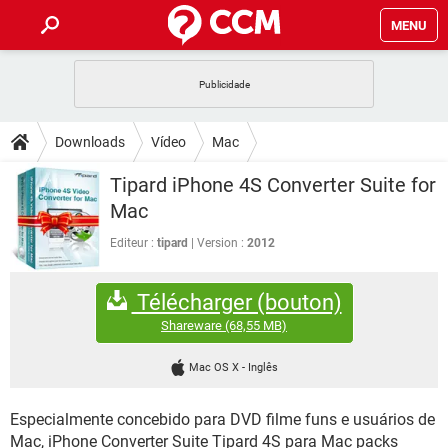
MENU
INÍCIO
JOGOS
WHATSAPP
DICAS
Downloads
Vídeo
Mac
CELULAR
FACEBOOK
JOGOS
WHATSAPP
DOWNLOADS
Tipard iPhone 4S Converter Suite for
OUTLOOK
EXCEL
CELULAR
FACEBOOK
Mac
INSTAGRAM
JOGOS
GMAIL
WHATSAPP
FÓRUM
OUTLOOK
EXCEL
Editeur :
tipard
Version :
2012
GUIA DE COMPRAS
CELULAR
FACEBOOK
INSTAGRAM
JOGOS
GMAIL
WHATSAPP
GLOSSÁRIO
OUTLOOK
EXCEL
Télécharger (bouton)
GUIA DE COMPRAS
CELULAR
FACEBOOK
INSTAGRAM
JOGOS
GMAIL
WHATSAPP
Shareware
(68,55 MB)
OUTLOOK
EXCEL
GUIA DE COMPRAS
CELULAR
FACEBOOK
Mac OS X
-
Inglês
INSTAGRAM
GMAIL
OUTLOOK
EXCEL
GUIA DE COMPRAS
Especialmente concebido para DVD filme funs e usuários de
INSTAGRAM
GMAIL
Mac, iPhone Converter Suite Tipard 4S para Mac packs