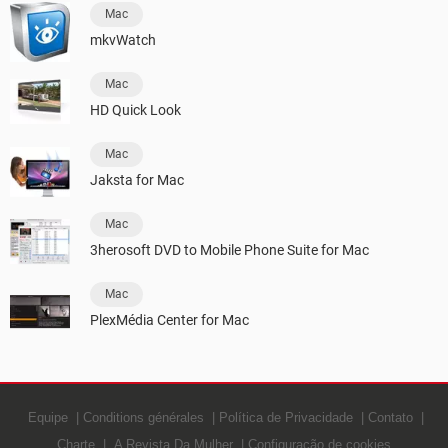
Mac
mkvWatch
Mac
HD Quick Look
Mac
Jaksta for Mac
Mac
3herosoft DVD to Mobile Phone Suite for Mac
Mac
PlexMédia Center for Mac
Equipe
Conditions générales
Política de Privacidade
Contato
Charte
A Revista Da Mulher
Configuração de cookies