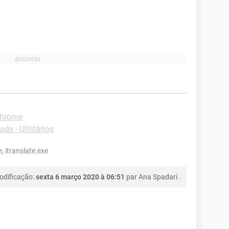
Chrome
ds - Utilitários
, itranslate.exe
odificação:
sexta 6 março 2020 à 06:51
par
Ana Spadari
.