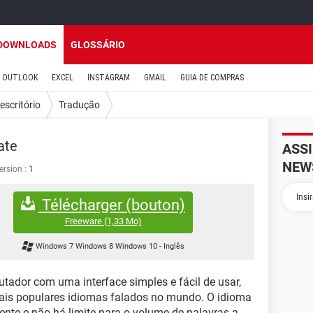
DOWNLOADS
GLOSSÁRIO
OUTLOOK
EXCEL
INSTAGRAM
GMAIL
GUIA DE COMPRAS
escritório
Tradução
ate
ASS
NEW
ersion :
1
Télécharger (bouton)
Freeware
(1,33 Mo)
Windows 7 Windows 8 Windows 10
-
Inglês
ador com uma interface simples e fácil de usar,
mais populares idiomas falados no mundo. O idioma
nte e não há limite para o volume de palavras a