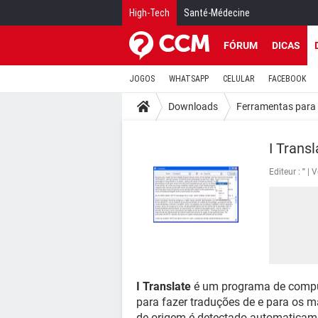
High-Tech
Santé-Médecine
FÓRUM
DICAS
JOGOS
WHATSAPP
CELULAR
FACEBOOK
Downloads
Ferramentas para 
I Transl
Editeur :
"
V
I Translate
é um programa de comput
para fazer traduções de e para os 
de origem é detectado automaticame