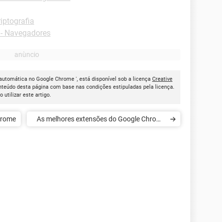
riptografia
- Navegadores
 automática no Google Chrome ', está disponível sob a licença
Creative
onteúdo desta página com base nas condições estipuladas pela licença.
ao utilizar este artigo.
hrome
As melhores extensões do Google Chrome
para profissionais