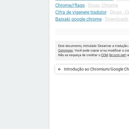
Chrome//flags
-
Dicas -Chrome
Cifra de vigenere tradutor
-
Dicas - C
Baixaki google chrome
-
Downloads 
Este documento, intitulado 'Desativar a tradução
Commons
. Você pode copiar e/ou modificar o c
Não se esqueça de creditar o
CCM
(
br.ccm.net
) 
Introdução ao Chromium/Google C