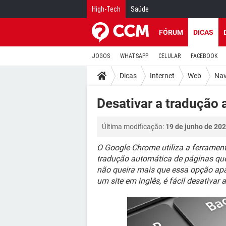
High-Tech
Saúde
FÓRUM
DICAS
JOGOS
WHATSAPP
CELULAR
FACEBOOK
Dicas
Internet
Web
Nav
Desativar a tradução
Última modificação:
19 de junho de 202
O Google Chrome utiliza a ferrament
tradução automática de páginas qu
não queira mais que essa opção apa
um site em inglês, é fácil desativar