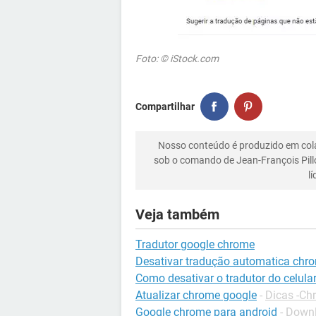
Foto: © iStock.com
Compartilhar
Nosso conteúdo é produzido em co
sob o comando de Jean-François Pill
l
Veja também
Tradutor google chrome
Desativar tradução automatica chr
Como desativar o tradutor do celula
Atualizar chrome google
-
Dicas -Ch
Google chrome para android
-
Downl