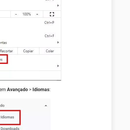
e em
Avançado
>
Idiomas
: