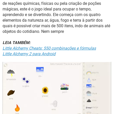
GUIA DE COMPRAS
de reações químicas, físicas ou pela criação de poções
mágicas, este é o jogo ideal para ocupar o tempo,
aprendendo e se divertindo. Ele começa com os quatro
elementos da natureza ar, água, fogo e terra à partir dos
quais é possível criar mais de 500 itens, indo de animais até
objetos do cotidiano. Nem sempre
LEIA TAMBÉM:
Little Alchemy Cheats: 550 combinações e fórmulas
Little Alchemy 2 para Android