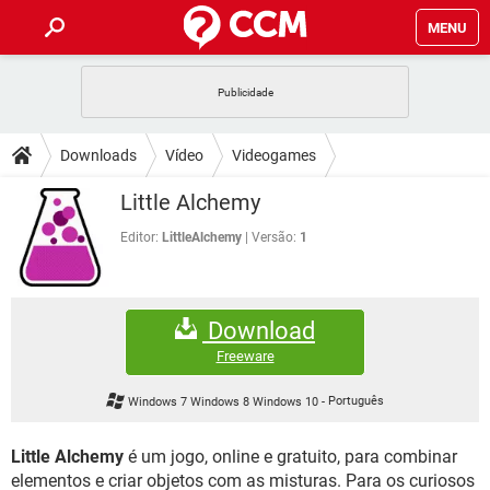
MENU
INÍCIO
JOGOS
WHATSAPP
DICAS
Downloads
Vídeo
Videogames
CELULAR
FACEBOOK
JOGOS
WHATSAPP
DOWNLOADS
Little Alchemy
OUTLOOK
EXCEL
CELULAR
FACEBOOK
INSTAGRAM
JOGOS
GMAIL
WHATSAPP
Editor:
LittleAlchemy
Versão:
1
FÓRUM
OUTLOOK
EXCEL
GUIA DE COMPRAS
CELULAR
FACEBOOK
INSTAGRAM
JOGOS
GMAIL
WHATSAPP
GLOSSÁRIO
OUTLOOK
EXCEL
Download
GUIA DE COMPRAS
CELULAR
FACEBOOK
INSTAGRAM
JOGOS
GMAIL
WHATSAPP
Freeware
OUTLOOK
EXCEL
GUIA DE COMPRAS
CELULAR
FACEBOOK
Windows 7 Windows 8 Windows 10
-
Português
INSTAGRAM
GMAIL
OUTLOOK
EXCEL
GUIA DE COMPRAS
Little Alchemy
é um jogo, online e gratuito, para combinar
INSTAGRAM
GMAIL
elementos e criar objetos com as misturas. Para os curiosos