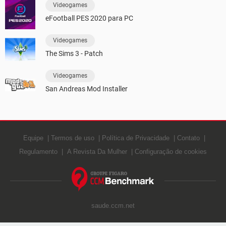
Videogames
eFootball PES 2020 para PC
Videogames
The Sims 3 - Patch
Videogames
San Andreas Mod Installer
Equipe
Termos de uso
Política de Privacidade
Contato
Regulamento
A Revista Da Mulher
Configuração de cookies
saude.ccm.net