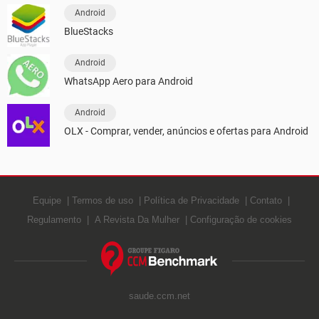
Android
BlueStacks
Android
WhatsApp Aero para Android
Android
OLX - Comprar, vender, anúncios e ofertas para Android
Equipe
Termos de uso
Política de Privacidade
Contato
Regulamento
A Revista Da Mulher
Configuração de cookies
saude.ccm.net