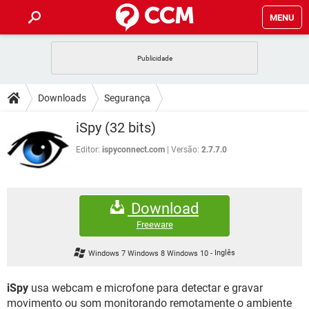
MENU
INÍCIO
JOGOS
WHATSAPP
DICAS
Downloads
Segurança
CELULAR
FACEBOOK
JOGOS
WHATSAPP
DOWNLOADS
iSpy (32 bits)
OUTLOOK
EXCEL
CELULAR
FACEBOOK
INSTAGRAM
JOGOS
GMAIL
WHATSAPP
Editor:
ispyconnect.com
Versão:
2.7.7.0
FÓRUM
OUTLOOK
EXCEL
GUIA DE COMPRAS
CELULAR
FACEBOOK
INSTAGRAM
JOGOS
GMAIL
WHATSAPP
GLOSSÁRIO
OUTLOOK
EXCEL
Download
GUIA DE COMPRAS
CELULAR
FACEBOOK
INSTAGRAM
JOGOS
GMAIL
WHATSAPP
Freeware
OUTLOOK
EXCEL
GUIA DE COMPRAS
CELULAR
FACEBOOK
Windows 7 Windows 8 Windows 10
-
Inglês
INSTAGRAM
GMAIL
OUTLOOK
EXCEL
GUIA DE COMPRAS
iSpy
usa webcam e microfone para detectar e gravar
INSTAGRAM
GMAIL
movimento ou som monitorando remotamente o ambiente