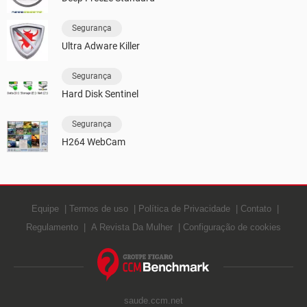
Segurança
Ultra Adware Killer
Segurança
Hard Disk Sentinel
Segurança
H264 WebCam
Equipe
Termos de uso
Política de Privacidade
Contato
Regulamento
A Revista Da Mulher
Configuração de cookies
saude.ccm.net