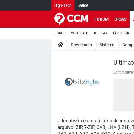
High-Tech
Saúde
FÓRUM
DICAS
JOGOS
WHATSAPP
CELULAR
FACEBOOK
Downloads
Sistema
Compr
Ultimat
Editor:
Olive
UltimateZip é um utilitário de arqui
arquivo: ZIP, 7-ZIP, CAB, LHA (LZH),
RAR, ARJ, ARC, ACE, ZOO. A aplicaçã