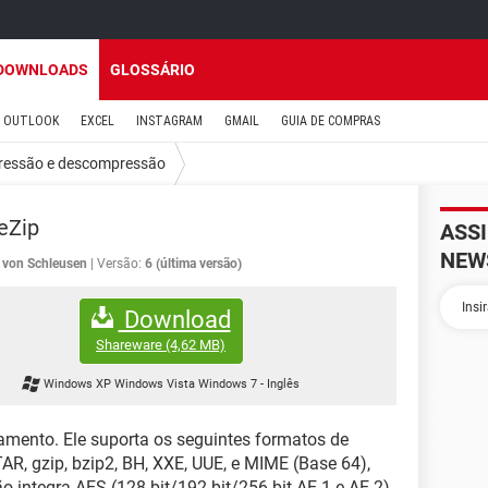
DOWNLOADS
GLOSSÁRIO
OUTLOOK
EXCEL
INSTAGRAM
GMAIL
GUIA DE COMPRAS
essão e descompressão
eZip
ASS
NEW
r von Schleusen
Versão:
6 (última versão)
Download
Shareware
(4,62 MB)
Windows XP Windows Vista Windows 7
-
Inglês
vamento. Ele suporta os seguintes formatos de
 TAR, gzip, bzip2, BH, XXE, UUE, e MIME (Base 64),
o integra AES (128-bit/192-bit/256-bit AE-1 e AE-2)