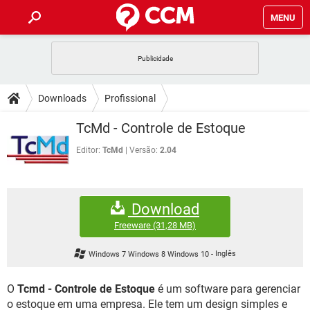
MENU
INÍCIO
JOGOS
WHATSAPP
DICAS
Downloads
Profissional
CELULAR
FACEBOOK
JOGOS
WHATSAPP
DOWNLOADS
TcMd - Controle de Estoque
OUTLOOK
EXCEL
CELULAR
FACEBOOK
INSTAGRAM
JOGOS
GMAIL
WHATSAPP
Editor:
TcMd
Versão:
2.04
FÓRUM
OUTLOOK
EXCEL
GUIA DE COMPRAS
CELULAR
FACEBOOK
INSTAGRAM
JOGOS
GMAIL
WHATSAPP
GLOSSÁRIO
OUTLOOK
EXCEL
Download
GUIA DE COMPRAS
CELULAR
FACEBOOK
INSTAGRAM
JOGOS
GMAIL
WHATSAPP
Freeware
(31,28 MB)
OUTLOOK
EXCEL
GUIA DE COMPRAS
CELULAR
FACEBOOK
Windows 7 Windows 8 Windows 10
-
Inglês
INSTAGRAM
GMAIL
OUTLOOK
EXCEL
GUIA DE COMPRAS
O
Tcmd - Controle de Estoque
é um software para gerenciar
INSTAGRAM
GMAIL
o estoque em uma empresa. Ele tem um design simples e