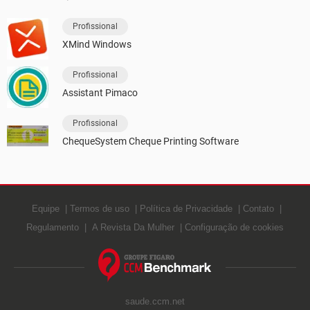
Profissional
XMind Windows
Profissional
Assistant Pimaco
Profissional
ChequeSystem Cheque Printing Software
Equipe
Termos de uso
Política de Privacidade
Contato
Regulamento
A Revista Da Mulher
Configuração de cookies
saude.ccm.net