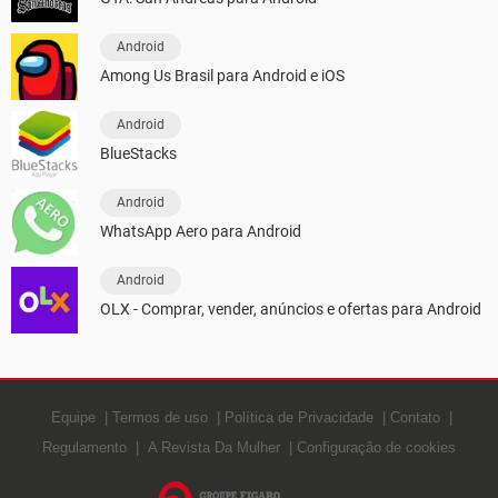
Android
Among Us Brasil para Android e iOS
Android
BlueStacks
Android
WhatsApp Aero para Android
Android
OLX - Comprar, vender, anúncios e ofertas para Android
Equipe
Termos de uso
Política de Privacidade
Contato
Regulamento
A Revista Da Mulher
Configuração de cookies