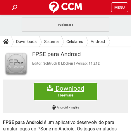
MENU
INÍCIO
JOGOS
WHATSAPP
DICAS
Downloads
Sistema
Celulares
Android
CELULAR
FACEBOOK
JOGOS
WHATSAPP
DOWNLOADS
FPSE para Android
OUTLOOK
EXCEL
CELULAR
FACEBOOK
INSTAGRAM
JOGOS
GMAIL
WHATSAPP
Editor:
Schtruck & LDchen
Versão:
11.212
FÓRUM
OUTLOOK
EXCEL
GUIA DE COMPRAS
CELULAR
FACEBOOK
INSTAGRAM
JOGOS
GMAIL
WHATSAPP
GLOSSÁRIO
OUTLOOK
EXCEL
Download
GUIA DE COMPRAS
CELULAR
FACEBOOK
INSTAGRAM
JOGOS
GMAIL
WHATSAPP
Freeware
OUTLOOK
EXCEL
GUIA DE COMPRAS
CELULAR
FACEBOOK
Android
-
Inglês
INSTAGRAM
GMAIL
OUTLOOK
EXCEL
GUIA DE COMPRAS
FPSE para Android
é um aplicativo desenvolvido para
INSTAGRAM
GMAIL
emular jogos do PSone no Android. Os jogos emulados