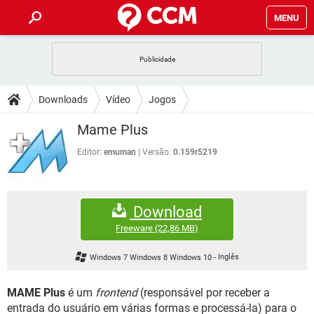
MENU
INÍCIO
JOGOS
WHATSAPP
DICAS
Downloads
Vídeo
Jogos
CELULAR
FACEBOOK
JOGOS
WHATSAPP
DOWNLOADS
Mame Plus
OUTLOOK
EXCEL
CELULAR
FACEBOOK
INSTAGRAM
JOGOS
GMAIL
WHATSAPP
Editor:
emuman
Versão:
0.159r5219
FÓRUM
OUTLOOK
EXCEL
GUIA DE COMPRAS
CELULAR
FACEBOOK
INSTAGRAM
JOGOS
GMAIL
WHATSAPP
GLOSSÁRIO
OUTLOOK
EXCEL
Download
GUIA DE COMPRAS
CELULAR
FACEBOOK
INSTAGRAM
JOGOS
GMAIL
WHATSAPP
Freeware
(22,86 MB)
OUTLOOK
EXCEL
GUIA DE COMPRAS
CELULAR
FACEBOOK
Windows 7 Windows 8 Windows 10
-
Inglês
INSTAGRAM
GMAIL
OUTLOOK
EXCEL
GUIA DE COMPRAS
MAME Plus
é um
frontend
(responsável por receber a
INSTAGRAM
GMAIL
entrada do usuário em várias formas e processá-la) para o