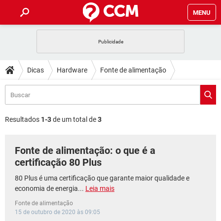
MENU
INÍCIO
JOGOS
WHATSAPP
DICAS
Dicas
Hardware
Fonte de alimentação
CELULAR
FACEBOOK
JOGOS
WHATSAPP
DOWNLOADS
OUTLOOK
EXCEL
CELULAR
FACEBOOK
INSTAGRAM
JOGOS
GMAIL
WHATSAPP
FÓRUM
OUTLOOK
EXCEL
Resultados
1-3
de um total de
3
GUIA DE COMPRAS
CELULAR
FACEBOOK
INSTAGRAM
JOGOS
GMAIL
WHATSAPP
GLOSSÁRIO
OUTLOOK
EXCEL
Fonte de alimentação: o que é a
GUIA DE COMPRAS
CELULAR
FACEBOOK
INSTAGRAM
JOGOS
GMAIL
WHATSAPP
certificação 80 Plus
OUTLOOK
EXCEL
GUIA DE COMPRAS
CELULAR
FACEBOOK
80 Plus é uma certificação que garante maior qualidade e
INSTAGRAM
GMAIL
economia de energia...
Leia mais
OUTLOOK
EXCEL
GUIA DE COMPRAS
Fonte de alimentação
INSTAGRAM
GMAIL
15 de outubro de 2020 às 09:05