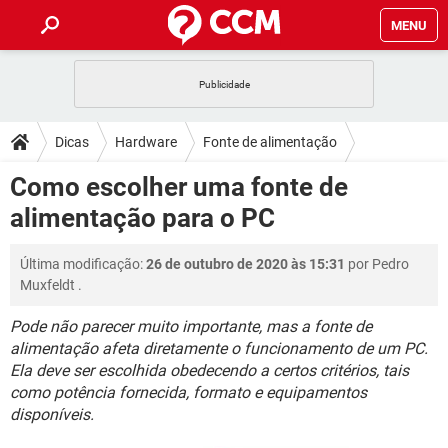
MENU
INÍCIO
JOGOS
WHATSAPP
DICAS
Dicas
Hardware
Fonte de alimentação
CELULAR
FACEBOOK
JOGOS
WHATSAPP
DOWNLOADS
Como escolher uma fonte de
OUTLOOK
EXCEL
CELULAR
FACEBOOK
alimentação para o PC
INSTAGRAM
JOGOS
GMAIL
WHATSAPP
FÓRUM
OUTLOOK
EXCEL
GUIA DE COMPRAS
CELULAR
FACEBOOK
Última modificação:
26 de outubro de 2020 às 15:31
por
Pedro
INSTAGRAM
JOGOS
GMAIL
WHATSAPP
GLOSSÁRIO
OUTLOOK
Muxfeldt
.
EXCEL
GUIA DE COMPRAS
CELULAR
FACEBOOK
INSTAGRAM
JOGOS
GMAIL
WHATSAPP
Pode não parecer muito importante, mas a fonte de
OUTLOOK
EXCEL
alimentação afeta diretamente o funcionamento de um PC.
GUIA DE COMPRAS
CELULAR
FACEBOOK
Ela deve ser escolhida obedecendo a certos critérios, tais
INSTAGRAM
GMAIL
OUTLOOK
EXCEL
como potência fornecida, formato e equipamentos
GUIA DE COMPRAS
disponíveis.
INSTAGRAM
GMAIL