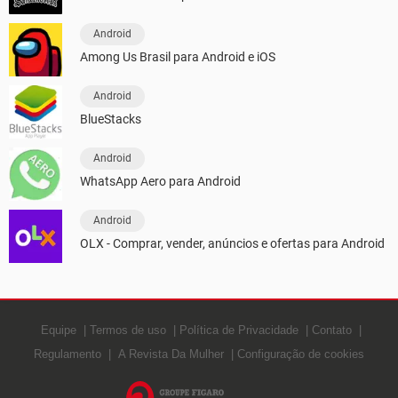
Android
Among Us Brasil para Android e iOS
Android
BlueStacks
Android
WhatsApp Aero para Android
Android
OLX - Comprar, vender, anúncios e ofertas para Android
Equipe
Termos de uso
Política de Privacidade
Contato
Regulamento
A Revista Da Mulher
Configuração de cookies