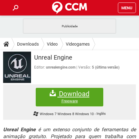
MENU
INÍCIO
JOGOS
WHATSAPP
DICAS
Downloads
Vídeo
Videogames
CELULAR
FACEBOOK
JOGOS
WHATSAPP
DOWNLOADS
Unreal Engine
OUTLOOK
EXCEL
CELULAR
FACEBOOK
INSTAGRAM
JOGOS
GMAIL
WHATSAPP
Editor:
unrealengine.com
Versão:
5 (última versão)
FÓRUM
OUTLOOK
EXCEL
GUIA DE COMPRAS
CELULAR
FACEBOOK
INSTAGRAM
JOGOS
GMAIL
WHATSAPP
GLOSSÁRIO
OUTLOOK
EXCEL
Download
GUIA DE COMPRAS
CELULAR
FACEBOOK
INSTAGRAM
JOGOS
GMAIL
WHATSAPP
Freeware
OUTLOOK
EXCEL
GUIA DE COMPRAS
CELULAR
FACEBOOK
Windows 7 Windows 8 Windows 10
-
Inglês
INSTAGRAM
GMAIL
OUTLOOK
EXCEL
GUIA DE COMPRAS
Unreal Engine
é um extenso conjunto de ferramentas de
INSTAGRAM
GMAIL
animação gratuito. Projetado para quem trabalha com