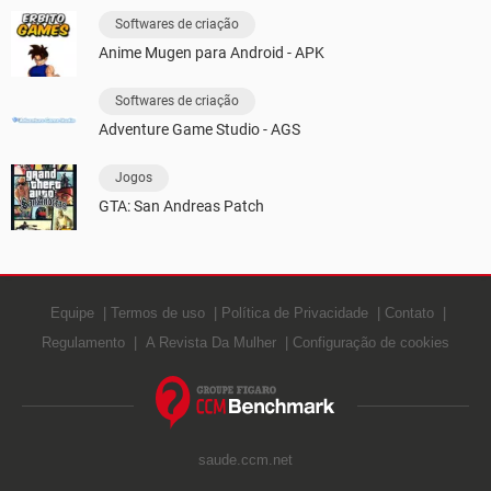
Softwares de criação
Anime Mugen para Android - APK
Softwares de criação
Adventure Game Studio - AGS
Jogos
GTA: San Andreas Patch
Equipe
Termos de uso
Política de Privacidade
Contato
Regulamento
A Revista Da Mulher
Configuração de cookies
saude.ccm.net