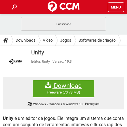
MENU
INÍCIO
JOGOS
WHATSAPP
DICAS
Downloads
Vídeo
Jogos
Softwares de criação
CELULAR
FACEBOOK
JOGOS
WHATSAPP
DOWNLOADS
Unity
OUTLOOK
EXCEL
CELULAR
FACEBOOK
INSTAGRAM
JOGOS
GMAIL
WHATSAPP
Editor:
Unity
Versão:
19.3
FÓRUM
OUTLOOK
EXCEL
GUIA DE COMPRAS
CELULAR
FACEBOOK
INSTAGRAM
JOGOS
GMAIL
WHATSAPP
GLOSSÁRIO
OUTLOOK
EXCEL
Download
GUIA DE COMPRAS
CELULAR
FACEBOOK
INSTAGRAM
JOGOS
GMAIL
WHATSAPP
Freeware
(70,78 MB)
OUTLOOK
EXCEL
GUIA DE COMPRAS
CELULAR
FACEBOOK
Windows 7 Windows 8 Windows 10
-
Português
INSTAGRAM
GMAIL
OUTLOOK
EXCEL
GUIA DE COMPRAS
Unity
é um editor de jogos. Ele integra um sistema que conta
INSTAGRAM
GMAIL
com um conjunto de ferramentas intuitivas e fluxos rápidos