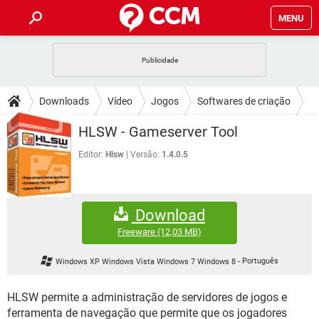
MENU
INÍCIO
JOGOS
WHATSAPP
DICAS
Downloads
Vídeo
Jogos
Softwares de criação
CELULAR
FACEBOOK
JOGOS
WHATSAPP
DOWNLOADS
HLSW - Gameserver Tool
OUTLOOK
EXCEL
CELULAR
FACEBOOK
INSTAGRAM
JOGOS
GMAIL
WHATSAPP
Editor:
Hlsw
Versão:
1.4.0.5
FÓRUM
OUTLOOK
EXCEL
GUIA DE COMPRAS
CELULAR
FACEBOOK
INSTAGRAM
JOGOS
GMAIL
WHATSAPP
GLOSSÁRIO
OUTLOOK
EXCEL
Download
GUIA DE COMPRAS
CELULAR
FACEBOOK
INSTAGRAM
JOGOS
GMAIL
WHATSAPP
Freeware
(12,03 MB)
OUTLOOK
EXCEL
GUIA DE COMPRAS
CELULAR
FACEBOOK
Windows XP Windows Vista Windows 7 Windows 8
-
Português
INSTAGRAM
GMAIL
OUTLOOK
EXCEL
GUIA DE COMPRAS
HLSW permite a administração de servidores de jogos e
INSTAGRAM
GMAIL
ferramenta de navegação que permite que os jogadores