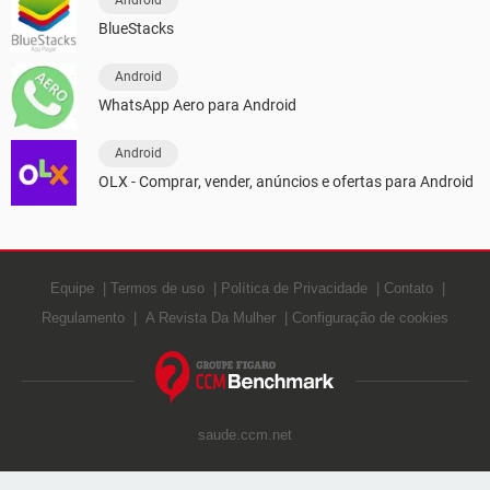
Android
BlueStacks
Android
WhatsApp Aero para Android
Android
OLX - Comprar, vender, anúncios e ofertas para Android
Equipe
Termos de uso
Política de Privacidade
Contato
Regulamento
A Revista Da Mulher
Configuração de cookies
saude.ccm.net