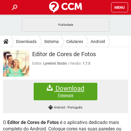
MENU
INÍCIO
JOGOS
WHATSAPP
DICAS
Downloads
Sistema
Celulares
Android
CELULAR
FACEBOOK
JOGOS
WHATSAPP
DOWNLOADS
Editor de Cores de Fotos
OUTLOOK
EXCEL
CELULAR
FACEBOOK
INSTAGRAM
JOGOS
GMAIL
WHATSAPP
Editor:
Lyrebird Studio
Versão:
1.7.5
FÓRUM
OUTLOOK
EXCEL
GUIA DE COMPRAS
CELULAR
FACEBOOK
INSTAGRAM
JOGOS
GMAIL
WHATSAPP
GLOSSÁRIO
OUTLOOK
EXCEL
Download
GUIA DE COMPRAS
CELULAR
FACEBOOK
INSTAGRAM
JOGOS
GMAIL
WHATSAPP
Freeware
OUTLOOK
EXCEL
GUIA DE COMPRAS
CELULAR
FACEBOOK
Android
-
Português
INSTAGRAM
GMAIL
OUTLOOK
EXCEL
GUIA DE COMPRAS
O
Editor de Cores de Fotos
é o aplicativo dedicado mais
INSTAGRAM
GMAIL
completo do Android. Coloque cores nas suas paredes ou