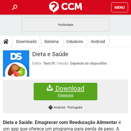
MENU
INÍCIO
JOGOS
WHATSAPP
DICAS
Downloads
Sistema
Celulares
Android
CELULAR
FACEBOOK
JOGOS
WHATSAPP
DOWNLOADS
Dieta e Saúde
OUTLOOK
EXCEL
CELULAR
FACEBOOK
INSTAGRAM
JOGOS
GMAIL
WHATSAPP
Editor:
Tech.fit
Versão:
Depende do dispositivo
FÓRUM
OUTLOOK
EXCEL
GUIA DE COMPRAS
CELULAR
FACEBOOK
INSTAGRAM
JOGOS
GMAIL
WHATSAPP
GLOSSÁRIO
OUTLOOK
EXCEL
Download
GUIA DE COMPRAS
CELULAR
FACEBOOK
INSTAGRAM
JOGOS
GMAIL
WHATSAPP
Freeware
OUTLOOK
EXCEL
GUIA DE COMPRAS
CELULAR
FACEBOOK
Android
-
Português
INSTAGRAM
GMAIL
OUTLOOK
EXCEL
GUIA DE COMPRAS
Dieta e Saúde: Emagrecer com Reeducação Alimentar
é
INSTAGRAM
GMAIL
um app que oferece um programa para perda de peso. A