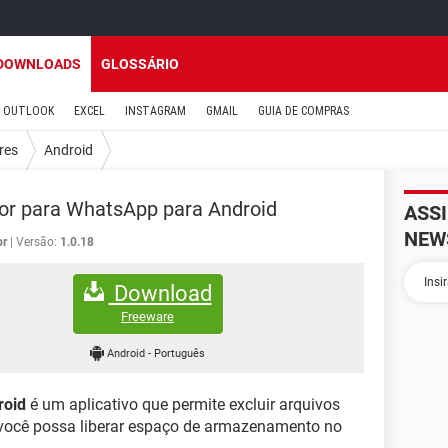
DOWNLOADS
GLOSSÁRIO
OUTLOOK
EXCEL
INSTAGRAM
GMAIL
GUIA DE COMPRAS
res
Android
or para WhatsApp para Android
ASS
NEW
br
Versão:
1.0.18
Download
Freeware
Android
-
Português
roid
é um aplicativo que permite excluir arquivos
 você possa liberar espaço de armazenamento no