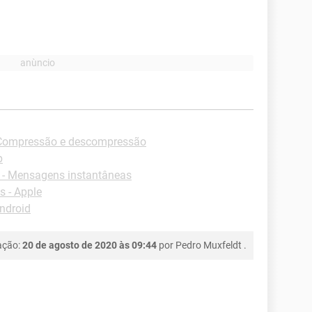
Compressão e descompressão
p
- Mensagens instantâneas
 - Apple
ndroid
ação:
20 de agosto de 2020 às 09:44
por
Pedro Muxfeldt
.