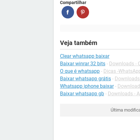
Compartilhar
Veja também
Clear whatsapp baixar
Baixar winrar 32 bits
-
Downloads - 
O que é whatsapp
-
Dicas -WhatsAp
Baixar whatsapp grátis
-
Downloads 
Whatsapp iphone baixar
-
Downloads
Baixar whatsapp gb
-
Downloads - A
Última modific