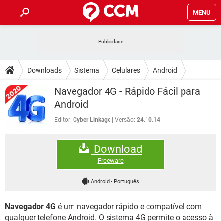
MENU
INÍCIO
JOGOS
WHATSAPP
DICAS
Downloads
Sistema
Celulares
Android
CELULAR
FACEBOOK
JOGOS
WHATSAPP
DOWNLOADS
Navegador 4G - Rápido Fácil para
OUTLOOK
EXCEL
CELULAR
FACEBOOK
Android
INSTAGRAM
JOGOS
GMAIL
WHATSAPP
FÓRUM
OUTLOOK
EXCEL
Editor:
Cyber Linkage
Versão:
24.10.14
GUIA DE COMPRAS
CELULAR
FACEBOOK
INSTAGRAM
JOGOS
GMAIL
WHATSAPP
GLOSSÁRIO
OUTLOOK
EXCEL
Download
GUIA DE COMPRAS
CELULAR
FACEBOOK
INSTAGRAM
JOGOS
GMAIL
WHATSAPP
Freeware
OUTLOOK
EXCEL
GUIA DE COMPRAS
CELULAR
FACEBOOK
Android
-
Português
INSTAGRAM
GMAIL
OUTLOOK
EXCEL
GUIA DE COMPRAS
Navegador 4G
é um navegador rápido e compatível com
INSTAGRAM
GMAIL
qualquer telefone Android. O sistema 4G permite o acesso à