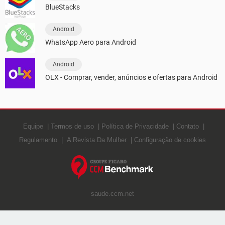
BlueStacks
Android
WhatsApp Aero para Android
Android
OLX - Comprar, vender, anúncios e ofertas para Android
Equipe
Termos de uso
Política de Privacidade
Contato
Regulamento
A Revista Da Mulher
Configuração de cookies
saude.ccm.net