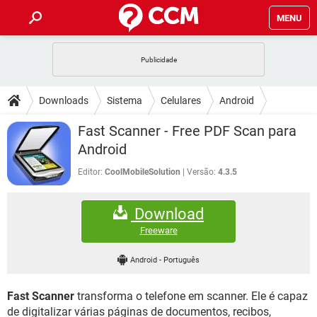
MENU
INÍCIO
JOGOS
WHATSAPP
DICAS
Downloads
Sistema
Celulares
Android
CELULAR
FACEBOOK
JOGOS
WHATSAPP
DOWNLOADS
Fast Scanner - Free PDF Scan para
OUTLOOK
EXCEL
CELULAR
FACEBOOK
Android
INSTAGRAM
JOGOS
GMAIL
WHATSAPP
FÓRUM
OUTLOOK
EXCEL
Editor:
CoolMobileSolution
Versão:
4.3.5
GUIA DE COMPRAS
CELULAR
FACEBOOK
INSTAGRAM
JOGOS
GMAIL
WHATSAPP
GLOSSÁRIO
OUTLOOK
EXCEL
Download
GUIA DE COMPRAS
CELULAR
FACEBOOK
INSTAGRAM
JOGOS
GMAIL
WHATSAPP
Freeware
OUTLOOK
EXCEL
GUIA DE COMPRAS
CELULAR
FACEBOOK
Android
-
Português
INSTAGRAM
GMAIL
OUTLOOK
EXCEL
GUIA DE COMPRAS
Fast Scanner
transforma o telefone em scanner. Ele é capaz
INSTAGRAM
GMAIL
de digitalizar várias páginas de documentos, recibos,