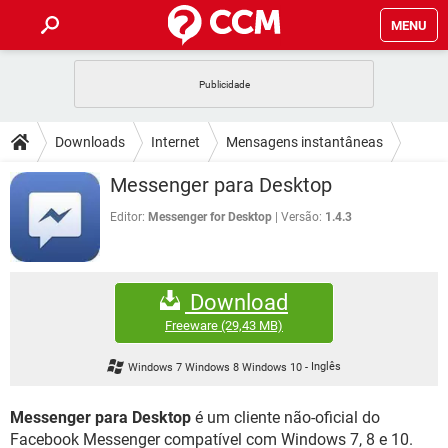
MENU
INÍCIO
JOGOS
WHATSAPP
DICAS
Downloads
Internet
Mensagens instantâneas
CELULAR
FACEBOOK
JOGOS
WHATSAPP
DOWNLOADS
Messenger para Desktop
OUTLOOK
EXCEL
CELULAR
FACEBOOK
INSTAGRAM
JOGOS
GMAIL
WHATSAPP
Editor:
Messenger for Desktop
Versão:
1.4.3
FÓRUM
OUTLOOK
EXCEL
GUIA DE COMPRAS
CELULAR
FACEBOOK
INSTAGRAM
JOGOS
GMAIL
WHATSAPP
GLOSSÁRIO
OUTLOOK
EXCEL
Download
GUIA DE COMPRAS
CELULAR
FACEBOOK
INSTAGRAM
JOGOS
GMAIL
WHATSAPP
Freeware
(29,43 MB)
OUTLOOK
EXCEL
GUIA DE COMPRAS
CELULAR
FACEBOOK
Windows 7 Windows 8 Windows 10
-
Inglês
INSTAGRAM
GMAIL
OUTLOOK
EXCEL
GUIA DE COMPRAS
Messenger para Desktop
é um cliente não-oficial do
INSTAGRAM
GMAIL
Facebook Messenger compatível com Windows 7, 8 e 10.