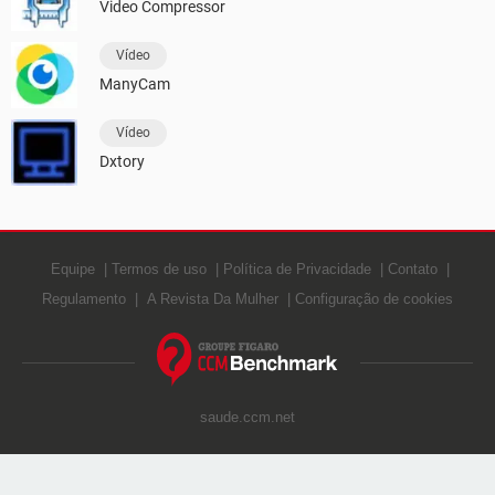
Video Compressor
Vídeo
ManyCam
Vídeo
Dxtory
Equipe
Termos de uso
Política de Privacidade
Contato
Regulamento
A Revista Da Mulher
Configuração de cookies
saude.ccm.net