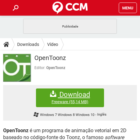
MENU
INÍCIO
JOGOS
WHATSAPP
DICAS
Downloads
Vídeo
CELULAR
FACEBOOK
JOGOS
WHATSAPP
DOWNLOADS
OpenToonz
OUTLOOK
EXCEL
CELULAR
FACEBOOK
INSTAGRAM
JOGOS
GMAIL
WHATSAPP
Editor:
OpenToonz
FÓRUM
OUTLOOK
EXCEL
GUIA DE COMPRAS
CELULAR
FACEBOOK
INSTAGRAM
JOGOS
GMAIL
WHATSAPP
GLOSSÁRIO
OUTLOOK
EXCEL
Download
GUIA DE COMPRAS
CELULAR
FACEBOOK
INSTAGRAM
JOGOS
GMAIL
WHATSAPP
Freeware
(55,14 MB)
OUTLOOK
EXCEL
GUIA DE COMPRAS
CELULAR
FACEBOOK
Windows 7 Windows 8 Windows 10
-
Inglês
INSTAGRAM
GMAIL
OUTLOOK
EXCEL
GUIA DE COMPRAS
OpenToonz
é um programa de animação vetorial em 2D
INSTAGRAM
GMAIL
baseado no código-fonte do Toonz, o famoso
software