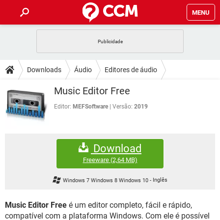
MENU
INÍCIO
JOGOS
WHATSAPP
DICAS
Downloads
Áudio
Editores de áudio
CELULAR
FACEBOOK
JOGOS
WHATSAPP
DOWNLOADS
Music Editor Free
OUTLOOK
EXCEL
CELULAR
FACEBOOK
INSTAGRAM
JOGOS
GMAIL
WHATSAPP
Editor:
MEFSoftware
Versão:
2019
FÓRUM
OUTLOOK
EXCEL
GUIA DE COMPRAS
CELULAR
FACEBOOK
INSTAGRAM
JOGOS
GMAIL
WHATSAPP
GLOSSÁRIO
OUTLOOK
EXCEL
Download
GUIA DE COMPRAS
CELULAR
FACEBOOK
INSTAGRAM
JOGOS
GMAIL
WHATSAPP
Freeware
(2,64 MB)
OUTLOOK
EXCEL
GUIA DE COMPRAS
CELULAR
FACEBOOK
Windows 7 Windows 8 Windows 10
-
Inglês
INSTAGRAM
GMAIL
OUTLOOK
EXCEL
GUIA DE COMPRAS
Music Editor Free
é um editor completo, fácil e rápido,
INSTAGRAM
GMAIL
compatível com a plataforma Windows. Com ele é possível