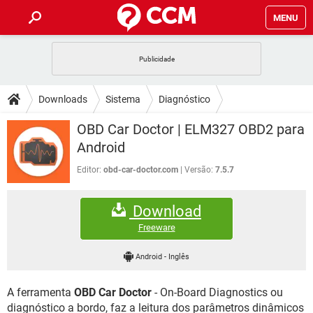
MENU
INÍCIO
JOGOS
WHATSAPP
DICAS
Downloads
Sistema
Diagnóstico
CELULAR
FACEBOOK
JOGOS
WHATSAPP
DOWNLOADS
OBD Car Doctor | ELM327 OBD2 para
OUTLOOK
EXCEL
CELULAR
FACEBOOK
Android
INSTAGRAM
JOGOS
GMAIL
WHATSAPP
FÓRUM
OUTLOOK
EXCEL
Editor:
obd-car-doctor.com
Versão:
7.5.7
GUIA DE COMPRAS
CELULAR
FACEBOOK
INSTAGRAM
JOGOS
GMAIL
WHATSAPP
GLOSSÁRIO
OUTLOOK
EXCEL
Download
GUIA DE COMPRAS
CELULAR
FACEBOOK
INSTAGRAM
JOGOS
GMAIL
WHATSAPP
Freeware
OUTLOOK
EXCEL
GUIA DE COMPRAS
CELULAR
FACEBOOK
Android
-
Inglês
INSTAGRAM
GMAIL
OUTLOOK
EXCEL
GUIA DE COMPRAS
A ferramenta
OBD Car Doctor
- On-Board Diagnostics ou
INSTAGRAM
GMAIL
diagnóstico a bordo, faz a leitura dos parâmetros dinâmicos