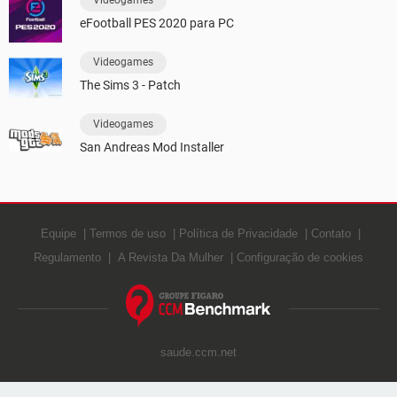
Videogames
eFootball PES 2020 para PC
Videogames
The Sims 3 - Patch
Videogames
San Andreas Mod Installer
Equipe
Termos de uso
Política de Privacidade
Contato
Regulamento
A Revista Da Mulher
Configuração de cookies
saude.ccm.net