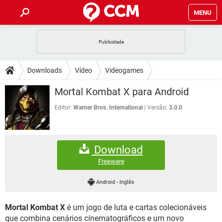
MENU
INÍCIO
JOGOS
WHATSAPP
DICAS
Downloads
Vídeo
Videogames
CELULAR
FACEBOOK
JOGOS
WHATSAPP
DOWNLOADS
Mortal Kombat X para Android
OUTLOOK
EXCEL
CELULAR
FACEBOOK
INSTAGRAM
JOGOS
GMAIL
WHATSAPP
Editor:
Warner Bros. International
Versão:
3.0.0
FÓRUM
OUTLOOK
EXCEL
GUIA DE COMPRAS
CELULAR
FACEBOOK
INSTAGRAM
JOGOS
GMAIL
WHATSAPP
GLOSSÁRIO
OUTLOOK
EXCEL
Download
GUIA DE COMPRAS
CELULAR
FACEBOOK
INSTAGRAM
JOGOS
GMAIL
WHATSAPP
Freeware
OUTLOOK
EXCEL
GUIA DE COMPRAS
CELULAR
FACEBOOK
Android
-
Inglês
INSTAGRAM
GMAIL
OUTLOOK
EXCEL
GUIA DE COMPRAS
Mortal Kombat X
é um jogo de luta e cartas colecionáveis
INSTAGRAM
GMAIL
que combina cenários cinematográficos e um novo