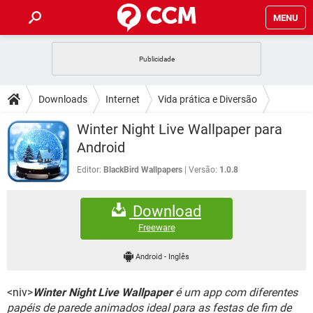
MENU
INÍCIO
JOGOS
WHATSAPP
DICAS
Downloads
Internet
Vida prática e Diversão
CELULAR
FACEBOOK
JOGOS
WHATSAPP
DOWNLOADS
Winter Night Live Wallpaper para
OUTLOOK
EXCEL
CELULAR
FACEBOOK
Android
INSTAGRAM
JOGOS
GMAIL
WHATSAPP
FÓRUM
OUTLOOK
EXCEL
Editor:
BlackBird Wallpapers
Versão:
1.0.8
GUIA DE COMPRAS
CELULAR
FACEBOOK
INSTAGRAM
JOGOS
GMAIL
WHATSAPP
GLOSSÁRIO
OUTLOOK
EXCEL
Download
GUIA DE COMPRAS
CELULAR
FACEBOOK
INSTAGRAM
JOGOS
GMAIL
WHATSAPP
Freeware
OUTLOOK
EXCEL
GUIA DE COMPRAS
CELULAR
FACEBOOK
Android
-
Inglês
INSTAGRAM
GMAIL
OUTLOOK
EXCEL
GUIA DE COMPRAS
<niv>
Winter Night Live Wallpaper
é um app com diferentes
INSTAGRAM
GMAIL
papéis de parede animados ideal para as festas de fim de