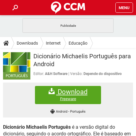
MENU
INÍCIO
JOGOS
WHATSAPP
DICAS
Downloads
Internet
Educação
CELULAR
FACEBOOK
JOGOS
WHATSAPP
DOWNLOADS
Dicionário Michaelis Português para
OUTLOOK
EXCEL
CELULAR
FACEBOOK
Android
INSTAGRAM
JOGOS
GMAIL
WHATSAPP
FÓRUM
OUTLOOK
EXCEL
Editor:
A&H Software
Versão:
Depende do dispositivo
GUIA DE COMPRAS
CELULAR
FACEBOOK
INSTAGRAM
JOGOS
GMAIL
WHATSAPP
GLOSSÁRIO
OUTLOOK
EXCEL
Download
GUIA DE COMPRAS
CELULAR
FACEBOOK
INSTAGRAM
JOGOS
GMAIL
WHATSAPP
Freeware
OUTLOOK
EXCEL
GUIA DE COMPRAS
CELULAR
FACEBOOK
Android
-
Português
INSTAGRAM
GMAIL
OUTLOOK
EXCEL
GUIA DE COMPRAS
Dicionário Michaelis Português
é a versão digital do
INSTAGRAM
GMAIL
dicionário, seguindo o acordo ortográfico. Ele é baseado em