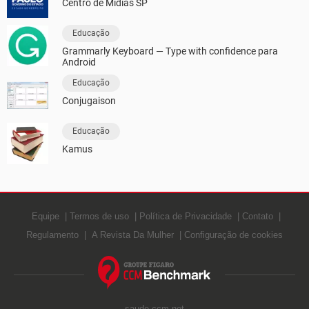
Centro de Mídias SP
Educação
Grammarly Keyboard — Type with confidence para
Android
Educação
Conjugaison
Educação
Kamus
Equipe
Termos de uso
Política de Privacidade
Contato
Regulamento
A Revista Da Mulher
Configuração de cookies
saude.ccm.net