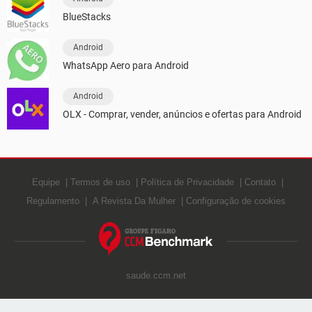
BlueStacks
Android
WhatsApp Aero para Android
Android
OLX - Comprar, vender, anúncios e ofertas para Android
Equipe
Termos de uso
Política de Privacidade
Contato
Regulamento
A Revista Da Mulher
Configuração de cookies
saude.ccm.net