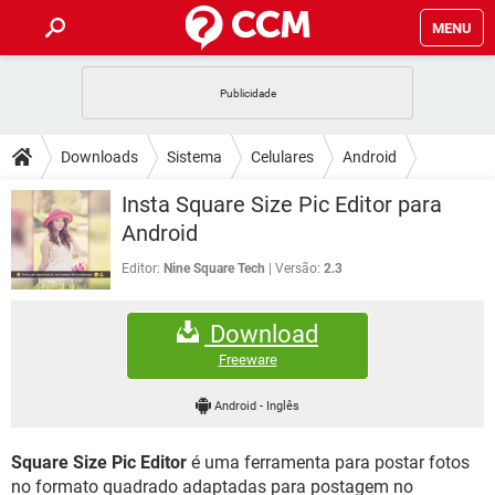
MENU
INÍCIO
JOGOS
WHATSAPP
DICAS
Downloads
Sistema
Celulares
Android
CELULAR
FACEBOOK
JOGOS
WHATSAPP
DOWNLOADS
Insta Square Size Pic Editor para
OUTLOOK
EXCEL
CELULAR
FACEBOOK
Android
INSTAGRAM
JOGOS
GMAIL
WHATSAPP
FÓRUM
OUTLOOK
EXCEL
Editor:
Nine Square Tech
Versão:
2.3
GUIA DE COMPRAS
CELULAR
FACEBOOK
INSTAGRAM
JOGOS
GMAIL
WHATSAPP
GLOSSÁRIO
OUTLOOK
EXCEL
Download
GUIA DE COMPRAS
CELULAR
FACEBOOK
INSTAGRAM
JOGOS
GMAIL
WHATSAPP
Freeware
OUTLOOK
EXCEL
GUIA DE COMPRAS
CELULAR
FACEBOOK
Android
-
Inglês
INSTAGRAM
GMAIL
OUTLOOK
EXCEL
GUIA DE COMPRAS
Square Size Pic Editor
é uma ferramenta para postar fotos
INSTAGRAM
GMAIL
no formato quadrado adaptadas para postagem no