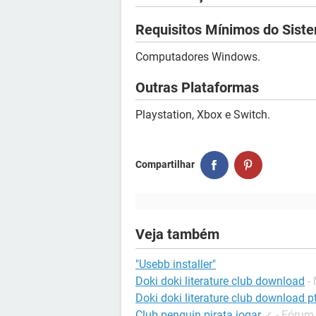
Requisitos Mínimos do Sist
Computadores Windows.
Outras Plataformas
Playstation, Xbox e Switch.
Compartilhar
Veja também
"Usebb installer"
Doki doki literature club download
-
Doki doki literature club download pt
Club penguin pirata jogar
✓
-
Fórum 