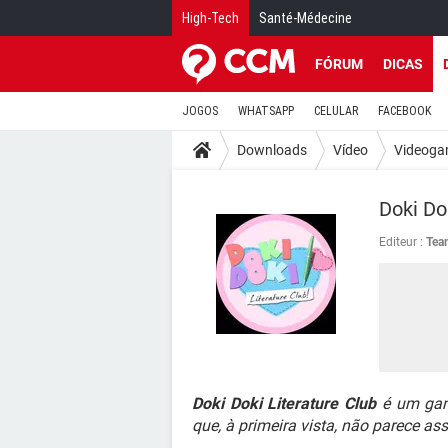
High-Tech
Santé-Médecine
FÓRUM
DICAS
JOGOS
WHATSAPP
CELULAR
FACEBOOK
Downloads
Vídeo
Videoga
Doki Do
Editeur :
Tea
Doki Doki Literature Club
é um gam
que, à primeira vista, não parece ass