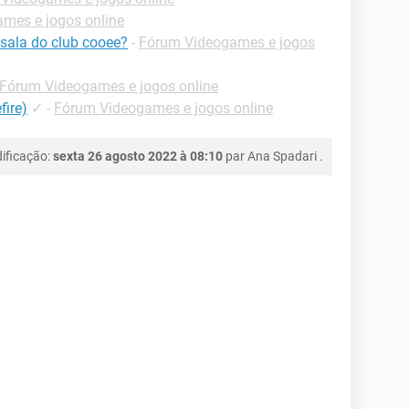
mes e jogos online
sala do club cooee?
-
Fórum Videogames e jogos
Fórum Videogames e jogos online
fire)
✓
-
Fórum Videogames e jogos online
ificação:
sexta 26 agosto 2022 à 08:10
par
Ana Spadari
.