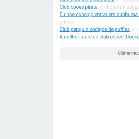
Club cooee pirata
✓
-
Fórum Videoga
Eu nao consigo entrar em nunhuma 
online
Club penguin codigos de puffles
✓
-
A melhor radio do club cooee (Cooee
Última mod