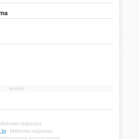
ema
 Melhores respostas
 br
- Melhores respostas
Videogames e jogos online