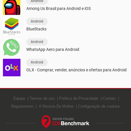
Android
Among Us Brasil para Android e iOS
Android
BlueStacks
Android
WhatsApp Aero para Android
Android
OLX - Comprar, vender, anúncios e ofertas para Android
Equipe
Termos de uso
Política de Privacidade
Contato
Regulamento
A Revista Da Mulher
Configuração de cookies