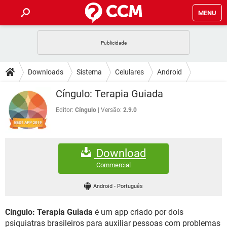
MENU
INÍCIO
JOGOS
WHATSAPP
DICAS
Downloads
Sistema
Celulares
Android
CELULAR
FACEBOOK
JOGOS
WHATSAPP
DOWNLOADS
Cíngulo: Terapia Guiada
OUTLOOK
EXCEL
CELULAR
FACEBOOK
INSTAGRAM
JOGOS
GMAIL
WHATSAPP
Editor:
Cíngulo
Versão:
2.9.0
FÓRUM
OUTLOOK
EXCEL
GUIA DE COMPRAS
CELULAR
FACEBOOK
INSTAGRAM
JOGOS
GMAIL
WHATSAPP
GLOSSÁRIO
OUTLOOK
EXCEL
Download
GUIA DE COMPRAS
CELULAR
FACEBOOK
INSTAGRAM
JOGOS
GMAIL
WHATSAPP
Commercial
OUTLOOK
EXCEL
GUIA DE COMPRAS
CELULAR
FACEBOOK
Android
-
Português
INSTAGRAM
GMAIL
OUTLOOK
EXCEL
GUIA DE COMPRAS
Cíngulo: Terapia Guiada
é um app criado por dois
INSTAGRAM
GMAIL
psiquiatras brasileiros para auxiliar pessoas com problemas