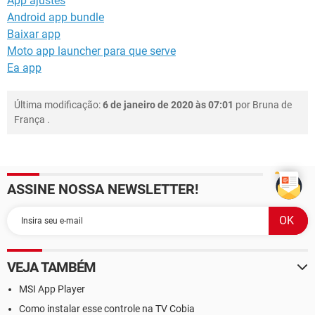
App ajustes
Android app bundle
Baixar app
Moto app launcher para que serve
Ea app
Última modificação:
6 de janeiro de 2020 às 07:01
por
Bruna de
França
.
ASSINE NOSSA NEWSLETTER!
VEJA TAMBÉM
MSI App Player
Como instalar esse controle na TV Cobia